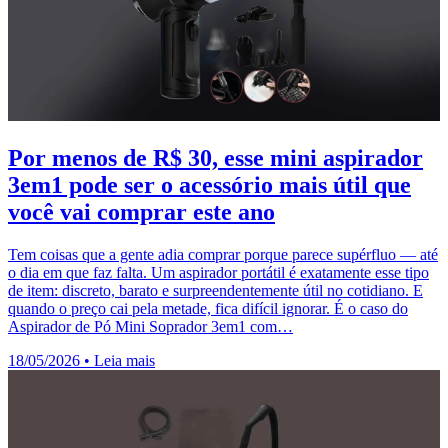
Por menos de R$ 30, esse mini aspirador
3em1 pode ser o acessório mais útil que
você vai comprar este ano
Tem coisas que a gente adia comprar porque parece supérfluo — até
o dia em que faz falta. Um aspirador portátil é exatamente esse tipo
de item: discreto, barato e surpreendentemente útil no cotidiano. E
quando o preço cai pela metade, fica difícil ignorar. É o caso do
Aspirador de Pó Mini Soprador 3em1 com…
18/05/2026
•
Leia mais