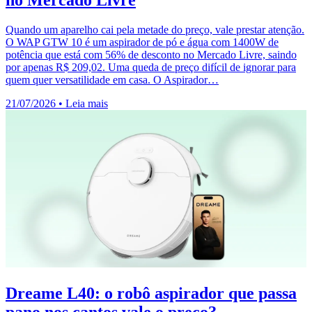
Quando um aparelho cai pela metade do preço, vale prestar atenção.
O WAP GTW 10 é um aspirador de pó e água com 1400W de
potência que está com 56% de desconto no Mercado Livre, saindo
por apenas R$ 209,02. Uma queda de preço difícil de ignorar para
quem quer versatilidade em casa. O Aspirador…
21/07/2026
•
Leia mais
Dreame L40: o robô aspirador que passa