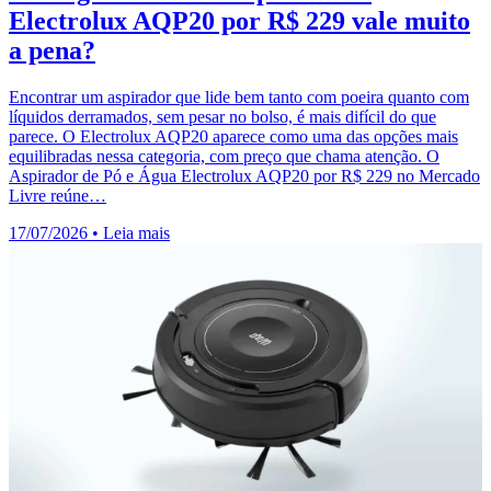
Electrolux AQP20 por R$ 229 vale muito
a pena?
Encontrar um aspirador que lide bem tanto com poeira quanto com
líquidos derramados, sem pesar no bolso, é mais difícil do que
parece. O Electrolux AQP20 aparece como uma das opções mais
equilibradas nessa categoria, com preço que chama atenção. O
Aspirador de Pó e Água Electrolux AQP20 por R$ 229 no Mercado
Livre reúne…
17/07/2026
•
Leia mais