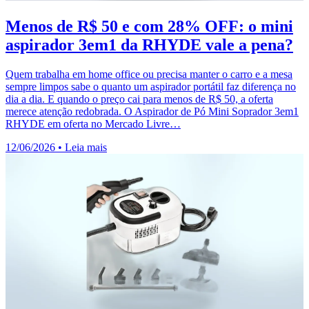
Menos de R$ 50 e com 28% OFF: o mini
aspirador 3em1 da RHYDE vale a pena?
Quem trabalha em home office ou precisa manter o carro e a mesa
sempre limpos sabe o quanto um aspirador portátil faz diferença no
dia a dia. E quando o preço cai para menos de R$ 50, a oferta
merece atenção redobrada. O Aspirador de Pó Mini Soprador 3em1
RHYDE em oferta no Mercado Livre…
12/06/2026
•
Leia mais