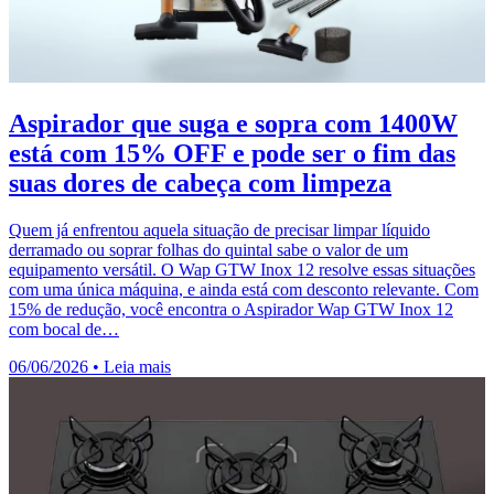
Aspirador que suga e sopra com 1400W
está com 15% OFF e pode ser o fim das
suas dores de cabeça com limpeza
Quem já enfrentou aquela situação de precisar limpar líquido
derramado ou soprar folhas do quintal sabe o valor de um
equipamento versátil. O Wap GTW Inox 12 resolve essas situações
com uma única máquina, e ainda está com desconto relevante. Com
15% de redução, você encontra o Aspirador Wap GTW Inox 12
com bocal de…
06/06/2026
•
Leia mais