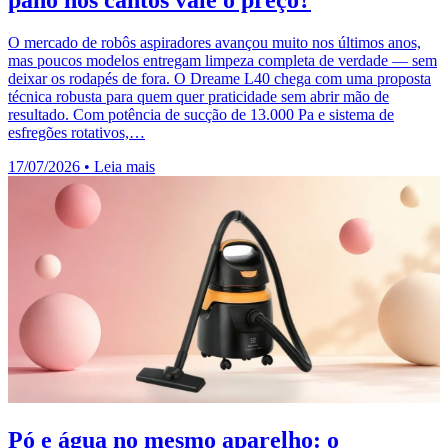
pano nos cantos vale o preço?
O mercado de robôs aspiradores avançou muito nos últimos anos,
mas poucos modelos entregam limpeza completa de verdade — sem
deixar os rodapés de fora. O Dreame L40 chega com uma proposta
técnica robusta para quem quer praticidade sem abrir mão de
resultado. Com potência de sucção de 13.000 Pa e sistema de
esfregões rotativos,…
17/07/2026
•
Leia mais
Pó e água no mesmo aparelho: o