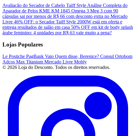
Avaliação do Secador de Cabelo Taiff Style
Análise Completa do
Aparador de Pelos KME KM 1845
Omega 3 Meg 3 com 90
cápsulas sai por menos de R$ 66 com desconto extra no Mercado
Livre
46% OFF: o Secador Taiff Style 2000W está em oferta e
entrega resultados de salão em casa
50% OFF em kit de body splash
árabe feminino: 4 unidades por R$ 63 vale muito a pena?
Lojas Populares
Le Postiche
PagBank
Vaio
Quem disse, Berenice?
Consul
Ortobom
Adcos
Max Titanium
Mercado Livre
Mobly
© 2026 Loja do Desconto. Todos os direitos reservados.