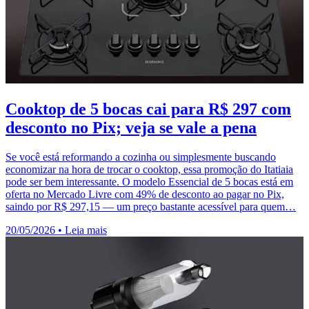
Cooktop de 5 bocas cai para R$ 297 com
desconto no Pix; veja se vale a pena
Se você está reformando a cozinha ou simplesmente buscando
economizar na hora de trocar o cooktop, essa promoção do Itatiaia
pode ser bem interessante. O modelo Essencial de 5 bocas está em
oferta no Mercado Livre com 49% de desconto ao pagar no Pix,
saindo por R$ 297,15 — um preço bastante acessível para quem…
20/05/2026
•
Leia mais