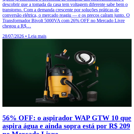
descobrir que a tomada da casa tem voltagem diferente sabe bem o
transtorno. Com a demanda crescente por soluções práticas de
conversão elétrica, o mercado reagiu — e os preços caíram junto. O
Transformador Bivolt 5000VA com 26% OFF no Mercado Livre
chegou a R$…
28/07/2026
•
Leia mais
56% OFF: o aspirador WAP GTW 10 que
aspira água e ainda sopra está por R$ 209
no Mercado Livre