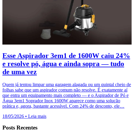
Esse Aspirador 3em1 de 1600W caiu 24%
e resolve pó, água e ainda sopra — tudo
de uma vez
Quem já tentou limpar uma garagem alagada ou um quintal cheio de
folhas sabe que um aspirador comum não resolve. É exatamente aí
que entra um equipamento mais completo — e o Aspirador de Pó e
Água 3em1 Soprador Inox 1600W aparece como uma solução
prática e, agora, bastante acessível. Com 24% de desconto, ele…
18/05/2026
•
Leia mais
Posts Recentes