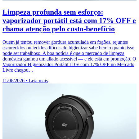
Limpeza profunda sem esforço:
vaporizador portátil está com 17% OFF e
chama atenção pelo custo-benefício
Quem já tentou remover gordura acumulada em fogões, rejuntes
escurecidos ou tecidos difíceis de higienizar sabe bem o quanto isso
pode ser trabalhoso. A boa notícia é que o mercado de limpeza
doméstica ganhou um aliado acessível — e ele está em promoção. O
Vaporizador Higienizador Portátil 110v com 17% OFF no Mercado
Livre chegou…
11/06/2026
•
Leia mais