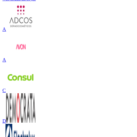
A
A
C
D