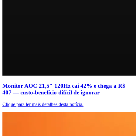
Monitor AOC 21,5″ 120Hz cai 42% e chega a R$
407 — custo-benefício difícil de ignorar
Clique para ler mais detalhes desta notícia.