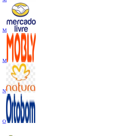
M
M
N
O