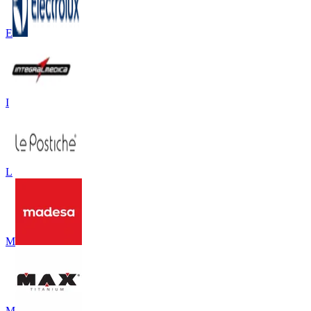
E
I
L
M
M