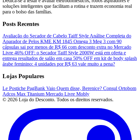
Dedica-se a testar e avaliar eletrodomésticos, robôs aspiradores e
soluções inteligentes que facilitam a rotina e trazem economia real
para o bolso das famílias.
Posts Recentes
Avaliação do Secador de Cabelo Taiff Style
Análise Completa do
Aparador de Pelos KME KM 1845
Omega 3 Meg 3 com 90
cápsulas sai por menos de R$ 66 com desconto extra no Mercado
Livre
46% OFF: o Secador Taiff Style 2000W está em oferta e
entrega resultados de salão em casa
50% OFF em kit de body splash
árabe feminino: 4 unidades por R$ 63 vale muito a pena?
Lojas Populares
Le Postiche
PagBank
Vaio
Quem disse, Berenice?
Consul
Ortobom
Adcos
Max Titanium
Mercado Livre
Mobly
© 2026 Loja do Desconto. Todos os direitos reservados.