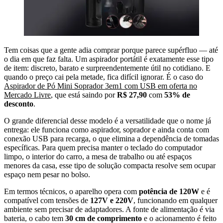
Tem coisas que a gente adia comprar porque parece supérfluo — até
o dia em que faz falta. Um aspirador portátil é exatamente esse tipo
de item: discreto, barato e surpreendentemente útil no cotidiano. E
quando o preço cai pela metade, fica difícil ignorar. É o caso do
Aspirador de Pó Mini Soprador 3em1 com USB em oferta no
Mercado Livre
, que está saindo por
R$ 27,90
com
53% de
desconto
.
O grande diferencial desse modelo é a versatilidade que o nome já
entrega: ele funciona como aspirador, soprador e ainda conta com
conexão USB para recarga, o que elimina a dependência de tomadas
específicas. Para quem precisa manter o teclado do computador
limpo, o interior do carro, a mesa de trabalho ou até espaços
menores da casa, esse tipo de solução compacta resolve sem ocupar
espaço nem pesar no bolso.
Em termos técnicos, o aparelho opera com
potência de 120W
e é
compatível com tensões de
127V e 220V
, funcionando em qualquer
ambiente sem precisar de adaptadores. A fonte de alimentação é via
bateria, o cabo tem
30 cm de comprimento
e o acionamento é feito