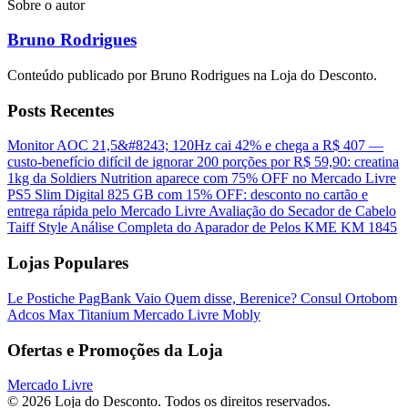
Sobre o autor
Bruno Rodrigues
Conteúdo publicado por Bruno Rodrigues na Loja do Desconto.
Posts Recentes
Monitor AOC 21,5&#8243; 120Hz cai 42% e chega a R$ 407 —
custo-benefício difícil de ignorar
200 porções por R$ 59,90: creatina
1kg da Soldiers Nutrition aparece com 75% OFF no Mercado Livre
PS5 Slim Digital 825 GB com 15% OFF: desconto no cartão e
entrega rápida pelo Mercado Livre
Avaliação do Secador de Cabelo
Taiff Style
Análise Completa do Aparador de Pelos KME KM 1845
Lojas Populares
Le Postiche
PagBank
Vaio
Quem disse, Berenice?
Consul
Ortobom
Adcos
Max Titanium
Mercado Livre
Mobly
Ofertas e Promoções da Loja
Mercado Livre
© 2026 Loja do Desconto. Todos os direitos reservados.