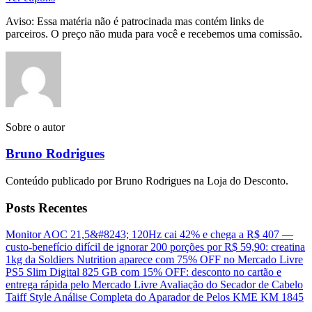
Aviso: Essa matéria não é patrocinada mas contém links de
parceiros. O preço não muda para você e recebemos uma comissão.
Sobre o autor
Bruno Rodrigues
Conteúdo publicado por Bruno Rodrigues na Loja do Desconto.
Posts Recentes
Monitor AOC 21,5&#8243; 120Hz cai 42% e chega a R$ 407 —
custo-benefício difícil de ignorar
200 porções por R$ 59,90: creatina
1kg da Soldiers Nutrition aparece com 75% OFF no Mercado Livre
PS5 Slim Digital 825 GB com 15% OFF: desconto no cartão e
entrega rápida pelo Mercado Livre
Avaliação do Secador de Cabelo
Taiff Style
Análise Completa do Aparador de Pelos KME KM 1845