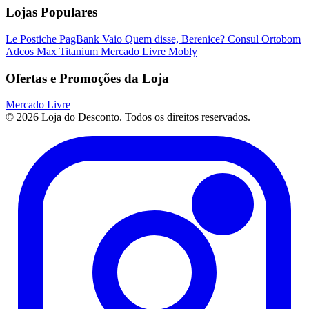
Lojas Populares
Le Postiche
PagBank
Vaio
Quem disse, Berenice?
Consul
Ortobom
Adcos
Max Titanium
Mercado Livre
Mobly
Ofertas e Promoções da Loja
Mercado Livre
© 2026 Loja do Desconto. Todos os direitos reservados.