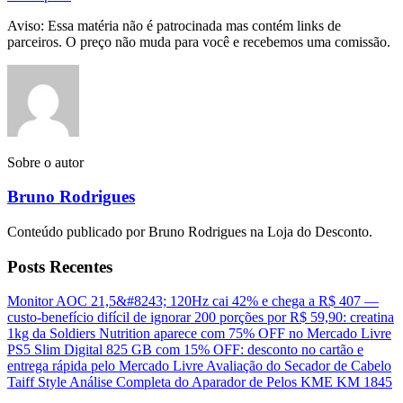
Aviso: Essa matéria não é patrocinada mas contém links de
parceiros. O preço não muda para você e recebemos uma comissão.
Sobre o autor
Bruno Rodrigues
Conteúdo publicado por Bruno Rodrigues na Loja do Desconto.
Posts Recentes
Monitor AOC 21,5&#8243; 120Hz cai 42% e chega a R$ 407 —
custo-benefício difícil de ignorar
200 porções por R$ 59,90: creatina
1kg da Soldiers Nutrition aparece com 75% OFF no Mercado Livre
PS5 Slim Digital 825 GB com 15% OFF: desconto no cartão e
entrega rápida pelo Mercado Livre
Avaliação do Secador de Cabelo
Taiff Style
Análise Completa do Aparador de Pelos KME KM 1845