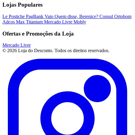
Lojas Populares
Le Postiche
PagBank
Vaio
Quem disse, Berenice?
Consul
Ortobom
Adcos
Max Titanium
Mercado Livre
Mobly
Ofertas e Promoções da Loja
Mercado Livre
© 2026 Loja do Desconto. Todos os direitos reservados.