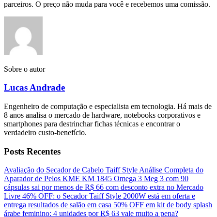
parceiros. O preço não muda para você e recebemos uma comissão.
Sobre o autor
Lucas Andrade
Engenheiro de computação e especialista em tecnologia. Há mais de
8 anos analisa o mercado de hardware, notebooks corporativos e
smartphones para destrinchar fichas técnicas e encontrar o
verdadeiro custo-benefício.
Posts Recentes
Avaliação do Secador de Cabelo Taiff Style
Análise Completa do
Aparador de Pelos KME KM 1845
Omega 3 Meg 3 com 90
cápsulas sai por menos de R$ 66 com desconto extra no Mercado
Livre
46% OFF: o Secador Taiff Style 2000W está em oferta e
entrega resultados de salão em casa
50% OFF em kit de body splash
árabe feminino: 4 unidades por R$ 63 vale muito a pena?