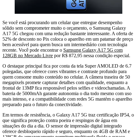
Se você está procurando um celular que entregue desempenho
sólido sem comprometer muito o orçamento, o Samsung Galaxy
A17 5G chegou com uma redução bastante interessante. A oferta de
52% de desconto no Pix coloca o aparelho em um patamar de preço
bem acessível para quem busca um intermediário com tecnologia
recente. Você pode encontrar o
Samsung Galaxy A17 5G com
128GB no Mercado Livre
por R$ 872,95 nessa condição especial.
O destaque principal fica por conta da tela Super AMOLED de 6.7
polegadas, que oferece cores vibrantes e contraste profundo para
quem consome muito conteúdo no celular. A câmera traseira de 50
megapixels promete capturar detalhes com qualidade, enquanto a
frontal de 13MP fica responsável pelos selfies e videochamadas. A
bateria de 5000mAh garante autonomia o dia todo mesmo com uso
mais intenso, e a compatibilidade com redes 5G mantém o aparelho
preparado para o futuro da conectividade.
Em termos de resistência, o Galaxy A17 5G traz certificação IP54, o
que significa proteção contra poeira e respingos de água em
situações do dia a dia. O sensor de impressão digital integrado
oferece desbloqueio rápido e seguro, enquanto os 4GB de RAM e
128GB de armazenamento permitem multitarefa fluida e espaço