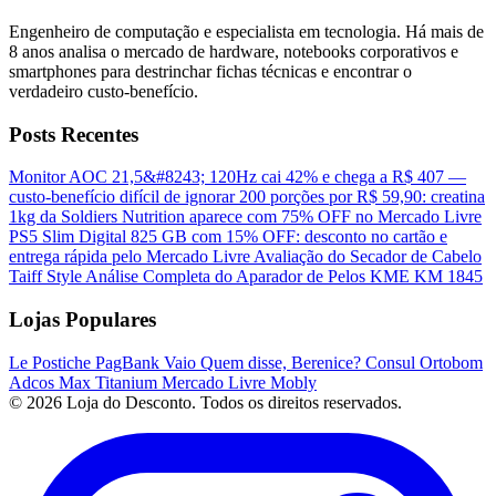
Engenheiro de computação e especialista em tecnologia. Há mais de
8 anos analisa o mercado de hardware, notebooks corporativos e
smartphones para destrinchar fichas técnicas e encontrar o
verdadeiro custo-benefício.
Posts Recentes
Monitor AOC 21,5&#8243; 120Hz cai 42% e chega a R$ 407 —
custo-benefício difícil de ignorar
200 porções por R$ 59,90: creatina
1kg da Soldiers Nutrition aparece com 75% OFF no Mercado Livre
PS5 Slim Digital 825 GB com 15% OFF: desconto no cartão e
entrega rápida pelo Mercado Livre
Avaliação do Secador de Cabelo
Taiff Style
Análise Completa do Aparador de Pelos KME KM 1845
Lojas Populares
Le Postiche
PagBank
Vaio
Quem disse, Berenice?
Consul
Ortobom
Adcos
Max Titanium
Mercado Livre
Mobly
© 2026 Loja do Desconto. Todos os direitos reservados.