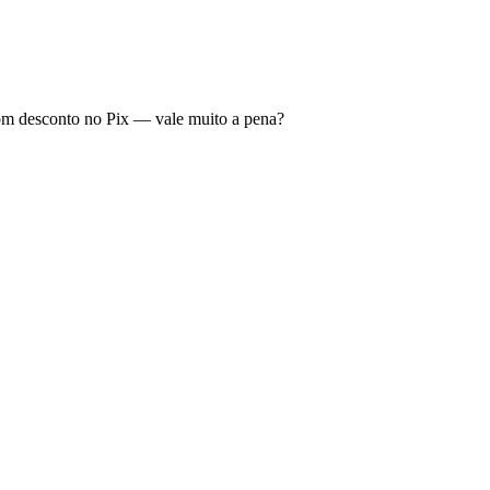
 desconto no Pix — vale muito a pena?