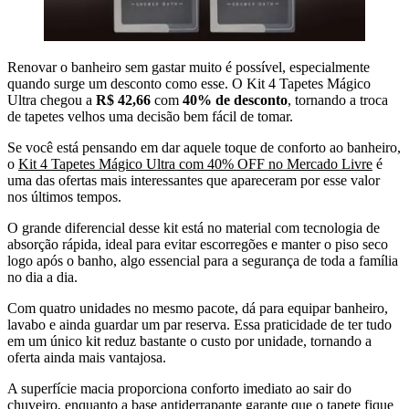
Renovar o banheiro sem gastar muito é possível, especialmente
quando surge um desconto como esse. O Kit 4 Tapetes Mágico
Ultra chegou a
R$ 42,66
com
40% de desconto
, tornando a troca
de tapetes velhos uma decisão bem fácil de tomar.
Se você está pensando em dar aquele toque de conforto ao banheiro,
o
Kit 4 Tapetes Mágico Ultra com 40% OFF no Mercado Livre
é
uma das ofertas mais interessantes que apareceram por esse valor
nos últimos tempos.
O grande diferencial desse kit está no material com tecnologia de
absorção rápida, ideal para evitar escorregões e manter o piso seco
logo após o banho, algo essencial para a segurança de toda a família
no dia a dia.
Com quatro unidades no mesmo pacote, dá para equipar banheiro,
lavabo e ainda guardar um par reserva. Essa praticidade de ter tudo
em um único kit reduz bastante o custo por unidade, tornando a
oferta ainda mais vantajosa.
A superfície macia proporciona conforto imediato ao sair do
chuveiro, enquanto a base antiderrapante garante que o tapete fique