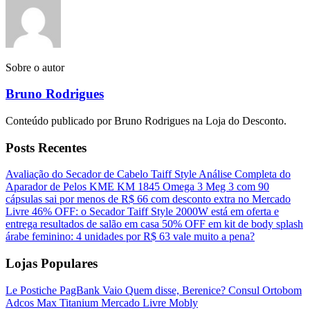
Sobre o autor
Bruno Rodrigues
Conteúdo publicado por Bruno Rodrigues na Loja do Desconto.
Posts Recentes
Avaliação do Secador de Cabelo Taiff Style
Análise Completa do
Aparador de Pelos KME KM 1845
Omega 3 Meg 3 com 90
cápsulas sai por menos de R$ 66 com desconto extra no Mercado
Livre
46% OFF: o Secador Taiff Style 2000W está em oferta e
entrega resultados de salão em casa
50% OFF em kit de body splash
árabe feminino: 4 unidades por R$ 63 vale muito a pena?
Lojas Populares
Le Postiche
PagBank
Vaio
Quem disse, Berenice?
Consul
Ortobom
Adcos
Max Titanium
Mercado Livre
Mobly