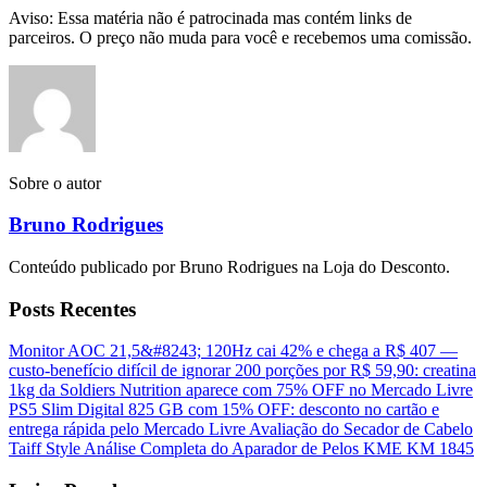
Aviso: Essa matéria não é patrocinada mas contém links de
parceiros. O preço não muda para você e recebemos uma comissão.
Sobre o autor
Bruno Rodrigues
Conteúdo publicado por Bruno Rodrigues na Loja do Desconto.
Posts Recentes
Monitor AOC 21,5&#8243; 120Hz cai 42% e chega a R$ 407 —
custo-benefício difícil de ignorar
200 porções por R$ 59,90: creatina
1kg da Soldiers Nutrition aparece com 75% OFF no Mercado Livre
PS5 Slim Digital 825 GB com 15% OFF: desconto no cartão e
entrega rápida pelo Mercado Livre
Avaliação do Secador de Cabelo
Taiff Style
Análise Completa do Aparador de Pelos KME KM 1845