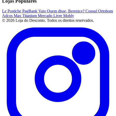
Lojas Populares
Le Postiche
PagBank
Vaio
Quem disse, Berenice?
Consul
Ortobom
Adcos
Max Titanium
Mercado Livre
Mobly
© 2026 Loja do Desconto. Todos os direitos reservados.