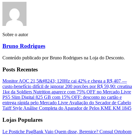
Sobre o autor
Bruno Rodrigues
Conteúdo publicado por Bruno Rodrigues na Loja do Desconto.
Posts Recentes
Monitor AOC 21,5&#8243; 120Hz cai 42% e chega a R$ 407 —
custo-benefício difícil de ignorar
200 porções por R$ 59,90: creatina
1kg da Soldiers Nutrition aparece com 75% OFF no Mercado Livre
PS5 Slim Digital 825 GB com 15% OFF: desconto no cartão e
entrega rápida pelo Mercado Livre
Avaliação do Secador de Cabelo
Taiff Style
Análise Completa do Aparador de Pelos KME KM 1845
Lojas Populares
Le Postiche
PagBank
Vaio
Quem disse, Berenice?
Consul
Ortobom