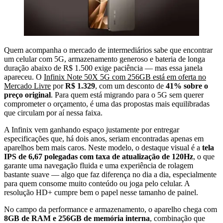
Quem acompanha o mercado de intermediários sabe que encontrar
um celular com 5G, armazenamento generoso e bateria de longa
duração abaixo de R$ 1.500 exige paciência — mas essa janela
apareceu. O
Infinix Note 50X 5G com 256GB está em oferta no
Mercado Livre
por
R$ 1.329
, com um desconto de
41% sobre o
preço original
. Para quem está migrando para o 5G sem querer
comprometer o orçamento, é uma das propostas mais equilibradas
que circulam por aí nessa faixa.
A Infinix vem ganhando espaço justamente por entregar
especificações que, há dois anos, seriam encontradas apenas em
aparelhos bem mais caros. Neste modelo, o destaque visual é a
tela
IPS de 6,67 polegadas com taxa de atualização de 120Hz
, o que
garante uma navegação fluida e uma experiência de rolagem
bastante suave — algo que faz diferença no dia a dia, especialmente
para quem consome muito conteúdo ou joga pelo celular. A
resolução HD+ cumpre bem o papel nesse tamanho de painel.
No campo da performance e armazenamento, o aparelho chega com
8GB de RAM e 256GB de memória interna
, combinação que