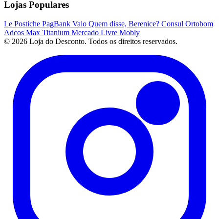
Lojas Populares
Le Postiche
PagBank
Vaio
Quem disse, Berenice?
Consul
Ortobom
Adcos
Max Titanium
Mercado Livre
Mobly
© 2026 Loja do Desconto. Todos os direitos reservados.