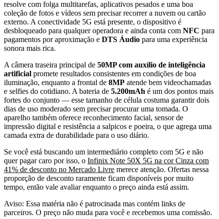
resolve com folga multitarefas, aplicativos pesados e uma boa
coleção de fotos e vídeos sem precisar recorrer a nuvem ou cartão
externo. A conectividade 5G está presente, o dispositivo é
desbloqueado para qualquer operadora e ainda conta com
NFC
para
pagamentos por aproximação e
DTS Áudio
para uma experiência
sonora mais rica.
A câmera traseira principal de
50MP com auxílio de inteligência
artificial
promete resultados consistentes em condições de boa
iluminação, enquanto a frontal de
8MP
atende bem videochamadas
e selfies do cotidiano. A bateria de
5.200mAh
é um dos pontos mais
fortes do conjunto — esse tamanho de célula costuma garantir dois
dias de uso moderado sem precisar procurar uma tomada. O
aparelho também oferece reconhecimento facial, sensor de
impressão digital e resistência a salpicos e poeira, o que agrega uma
camada extra de durabilidade para o uso diário.
Se você está buscando um intermediário completo com 5G e não
quer pagar caro por isso, o
Infinix Note 50X 5G na cor Cinza com
41% de desconto no Mercado Livre
merece atenção. Ofertas nessa
proporção de desconto raramente ficam disponíveis por muito
tempo, então vale avaliar enquanto o preço ainda está assim.
Aviso: Essa matéria não é patrocinada mas contém links de
parceiros. O preço não muda para você e recebemos uma comissão.