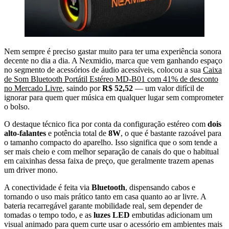
Nem sempre é preciso gastar muito para ter uma experiência sonora
decente no dia a dia. A Nexmidio, marca que vem ganhando espaço
no segmento de acessórios de áudio acessíveis, colocou a sua
Caixa
de Som Bluetooth Portátil Estéreo MD-B01 com 41% de desconto
no Mercado Livre
, saindo por
R$ 52,52
— um valor difícil de
ignorar para quem quer música em qualquer lugar sem comprometer
o bolso.
O destaque técnico fica por conta da configuração estéreo com
dois
alto-falantes
e potência total de
8W
, o que é bastante razoável para
o tamanho compacto do aparelho. Isso significa que o som tende a
ser mais cheio e com melhor separação de canais do que o habitual
em caixinhas dessa faixa de preço, que geralmente trazem apenas
um driver mono.
A conectividade é feita via
Bluetooth
, dispensando cabos e
tornando o uso mais prático tanto em casa quanto ao ar livre. A
bateria recarregável garante mobilidade real, sem depender de
tomadas o tempo todo, e as
luzes LED
embutidas adicionam um
visual animado para quem curte usar o acessório em ambientes mais