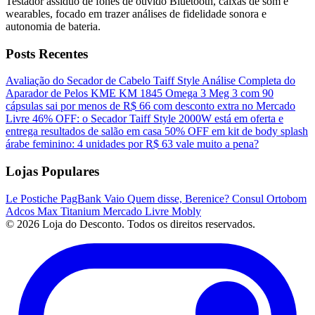
Testador assíduo de fones de ouvido Bluetooth, caixas de som e
wearables, focado em trazer análises de fidelidade sonora e
autonomia de bateria.
Posts Recentes
Avaliação do Secador de Cabelo Taiff Style
Análise Completa do
Aparador de Pelos KME KM 1845
Omega 3 Meg 3 com 90
cápsulas sai por menos de R$ 66 com desconto extra no Mercado
Livre
46% OFF: o Secador Taiff Style 2000W está em oferta e
entrega resultados de salão em casa
50% OFF em kit de body splash
árabe feminino: 4 unidades por R$ 63 vale muito a pena?
Lojas Populares
Le Postiche
PagBank
Vaio
Quem disse, Berenice?
Consul
Ortobom
Adcos
Max Titanium
Mercado Livre
Mobly
© 2026 Loja do Desconto. Todos os direitos reservados.