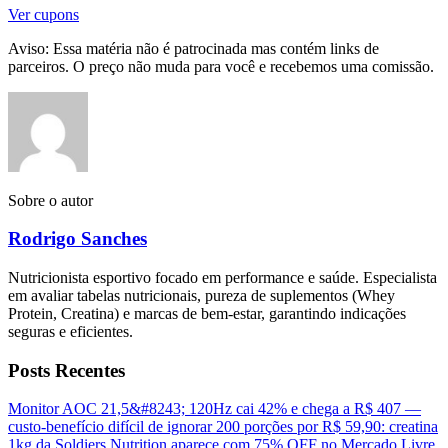
Ver cupons
Aviso: Essa matéria não é patrocinada mas contém links de
parceiros. O preço não muda para você e recebemos uma comissão.
Sobre o autor
Rodrigo Sanches
Nutricionista esportivo focado em performance e saúde. Especialista
em avaliar tabelas nutricionais, pureza de suplementos (Whey
Protein, Creatina) e marcas de bem-estar, garantindo indicações
seguras e eficientes.
Posts Recentes
Monitor AOC 21,5&#8243; 120Hz cai 42% e chega a R$ 407 —
custo-benefício difícil de ignorar
200 porções por R$ 59,90: creatina
1kg da Soldiers Nutrition aparece com 75% OFF no Mercado Livre