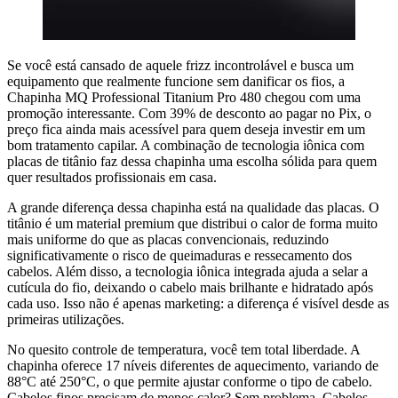
Se você está cansado de aquele frizz incontrolável e busca um
equipamento que realmente funcione sem danificar os fios, a
Chapinha MQ Professional Titanium Pro 480 chegou com uma
promoção interessante. Com 39% de desconto ao pagar no Pix, o
preço fica ainda mais acessível para quem deseja investir em um
bom tratamento capilar. A combinação de tecnologia iônica com
placas de titânio faz dessa chapinha uma escolha sólida para quem
quer resultados profissionais em casa.
A grande diferença dessa chapinha está na qualidade das placas. O
titânio é um material premium que distribui o calor de forma muito
mais uniforme do que as placas convencionais, reduzindo
significativamente o risco de queimaduras e ressecamento dos
cabelos. Além disso, a tecnologia iônica integrada ajuda a selar a
cutícula do fio, deixando o cabelo mais brilhante e hidratado após
cada uso. Isso não é apenas marketing: a diferença é visível desde as
primeiras utilizações.
No quesito controle de temperatura, você tem total liberdade. A
chapinha oferece 17 níveis diferentes de aquecimento, variando de
88°C até 250°C, o que permite ajustar conforme o tipo de cabelo.
Cabelos finos precisam de menos calor? Sem problema. Cabelos