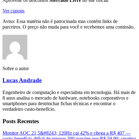
Aproveite os descontos
Mercado Livre
no site oficial
Ver cupons
Aviso: Essa matéria não é patrocinada mas contém links de
parceiros. O preço não muda para você e recebemos uma comissão.
Sobre o autor
Lucas Andrade
Engenheiro de computação e especialista em tecnologia. Há mais de
8 anos analisa o mercado de hardware, notebooks corporativos e
smartphones para destrinchar fichas técnicas e encontrar o
verdadeiro custo-benefício.
Posts Recentes
Monitor AOC 21,5&#8243; 120Hz cai 42% e chega a R$ 407 —
custo-benefício difícil de ignorar
200 porções por R$ 59,90: creatina