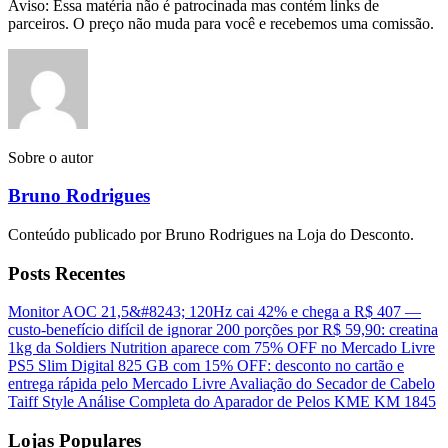
Aviso: Essa matéria não é patrocinada mas contém links de
parceiros. O preço não muda para você e recebemos uma comissão.
Sobre o autor
Bruno Rodrigues
Conteúdo publicado por Bruno Rodrigues na Loja do Desconto.
Posts Recentes
Monitor AOC 21,5&#8243; 120Hz cai 42% e chega a R$ 407 —
custo-benefício difícil de ignorar
200 porções por R$ 59,90: creatina
1kg da Soldiers Nutrition aparece com 75% OFF no Mercado Livre
PS5 Slim Digital 825 GB com 15% OFF: desconto no cartão e
entrega rápida pelo Mercado Livre
Avaliação do Secador de Cabelo
Taiff Style
Análise Completa do Aparador de Pelos KME KM 1845
Lojas Populares