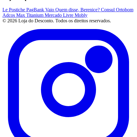
Le Postiche
PagBank
Vaio
Quem disse, Berenice?
Consul
Ortobom
Adcos
Max Titanium
Mercado Livre
Mobly
© 2026 Loja do Desconto. Todos os direitos reservados.