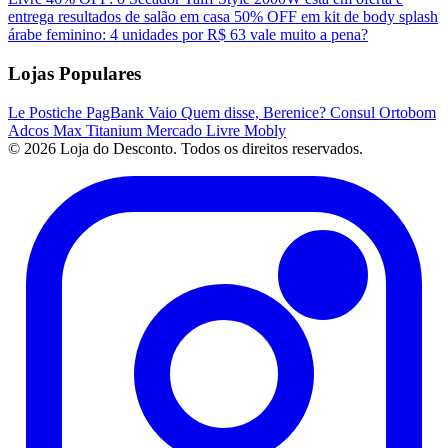
entrega resultados de salão em casa
50% OFF em kit de body splash
árabe feminino: 4 unidades por R$ 63 vale muito a pena?
Lojas Populares
Le Postiche
PagBank
Vaio
Quem disse, Berenice?
Consul
Ortobom
Adcos
Max Titanium
Mercado Livre
Mobly
© 2026 Loja do Desconto. Todos os direitos reservados.