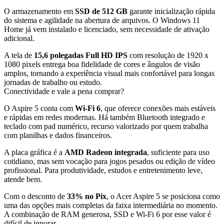
O armazenamento em
SSD de 512 GB
garante inicialização rápida
do sistema e agilidade na abertura de arquivos. O Windows 11
Home já vem instalado e licenciado, sem necessidade de ativação
adicional.
A tela de
15,6 polegadas Full HD IPS
com resolução de 1920 x
1080 pixels entrega boa fidelidade de cores e ângulos de visão
amplos, tornando a experiência visual mais confortável para longas
jornadas de trabalho ou estudo.
Conectividade e vale a pena comprar?
O Aspire 5 conta com
Wi-Fi 6
, que oferece conexões mais estáveis
e rápidas em redes modernas. Há também Bluetooth integrado e
teclado com pad numérico, recurso valorizado por quem trabalha
com planilhas e dados financeiros.
A placa gráfica é a
AMD Radeon integrada
, suficiente para uso
cotidiano, mas sem vocação para jogos pesados ou edição de vídeo
profissional. Para produtividade, estudos e entretenimento leve,
atende bem.
Com o desconto de
33% no Pix
, o Acer Aspire 5 se posiciona como
uma das opções mais completas da faixa intermediária no momento.
A combinação de RAM generosa, SSD e Wi-Fi 6 por esse valor é
difícil de ignorar.